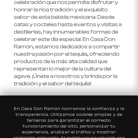
celebración que nos permite disfrutar y
honrar la rica tradición y el exquisito
sabor de esta bebida mexicana. Desde
catas y cocteles hasta eventos y visitas a
destilerías, hay innumerables formas de
celebrar este día especial. En
Casa Don
Ramón
, estamos dedicados a compartir
nuestra pasión por el tequila, ofreciendo
productos de la más alta calidad que
representan lo mejor de la cultura del
agave. ¡Únete a nosotros y brinda por la
tradición y el sabor del tequila!
En Casa Don Ramón honramos la confianza y la
Elige tu país
transparencia. Utilizamos cookies propias y de
terceros para garantizar el correcto
Estados Unidos
funcionamiento del sitio, personalizar tu
experiencia, analizar el tráfico y mostrar
México