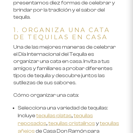
presentamos diez formas de celebrar y
brindar por la tradición y el sabor del
tequila.
1. ORGANIZA UNA CATA
DE TEQUILAS EN CASA
Una de las mejores maneras de celebrar
el Día Internacional del Tequila es
organizar una cata en casa. Invita a tus
amigos y familiares a probar diferentes
tipos de tequila y descubre juntos las
sutilezas de sus sabores.
Cómo organizar una cata:
Selecciona una variedad de tequilas
:
Incluye
tequilas platas
,
tequilas
reposados
,
tequilas cristalinos
y
tequilas
añejos
de
Casa Don Ramón
para