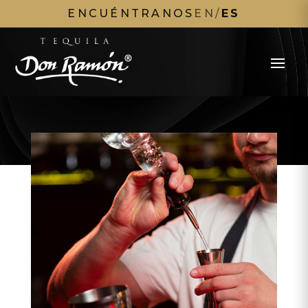
ENCUÉNTRANOS
EN
/
ES