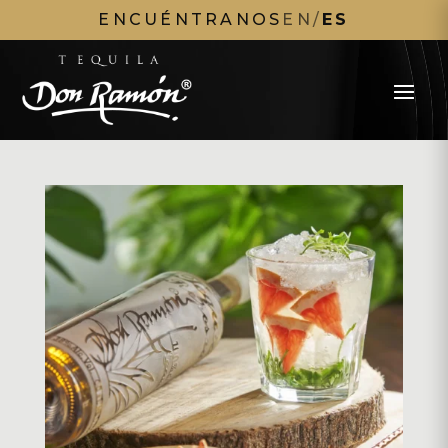
ENCUÉNTRANOS
EN
/
ES