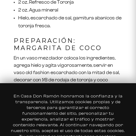
2 oz. Refresco de Toronja
2 oz. Agua mineral
Hielo, escarchado de sal, garnitura abanicos de
toronja fresca.
PREPARACIÓN:
MARGARITA DE COCO
En un vaso mezclador coloca los ingredientes,
agrega hielo y agita vigorosamente, servir en
vaso old fashion escarchado con la mitad de sal,
decorar con 1⁄8 de rodaja de toronja y coco
rallado, ¡A disfrutar!
En Casa Don Ramón honramos la confianza y la
Elige tu país
transparencia. Utilizamos cookies propias y de
terceros para garantizar el correcto
Estados Unidos
funcionamiento del sitio, personalizar tu
experiencia, analizar el tráfico y mostrar
México
contenido relevante. Al continuar navegando por
Aviso de Privacidad
Preguntas Frecuentes
nuestro sitio, aceptas el uso de todas estas cookies.
SUSCRIBIRME