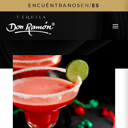
ENCUÉNTRANOS
EN
/
ES