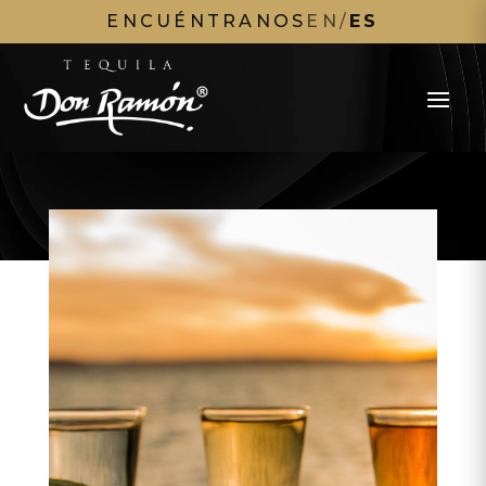
ENCUÉNTRANOS
EN
/
ES