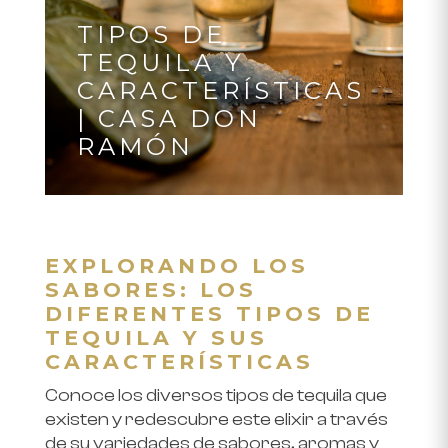
TIPOS DE
TEQUILA Y
CARACTERÍSTICAS
| CASA DON
RAMÓN
EXPLORANDO LOS
SABORES: LOS
DIFERENTES TIPOS DE
TEQUILA Y SUS
CARACTERÍSTICAS
Conoce los diversos tipos de tequila que
existen y redescubre este elixir a través
de su variedades de sabores, aromas y