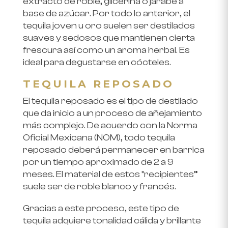
extracto de roble, glicerina o jarabe a
base de azúcar. Por todo lo anterior, el
tequila joven u oro suelen ser destilados
suaves y sedosos que mantienen cierta
frescura así como un aroma herbal. Es
ideal para degustarse en cócteles.
TEQUILA REPOSADO
El tequila reposado es el tipo de destilado
que da inicio a un proceso de añejamiento
más complejo. De acuerdo con la Norma
Oficial Mexicana (NOM), todo tequila
reposado deberá permanecer en barrica
por un tiempo aproximado de 2 a 9
meses. El material de estos “recipientes”
suele ser de roble blanco y francés.
Gracias a este proceso, este tipo de
tequila adquiere tonalidad cálida y brillante