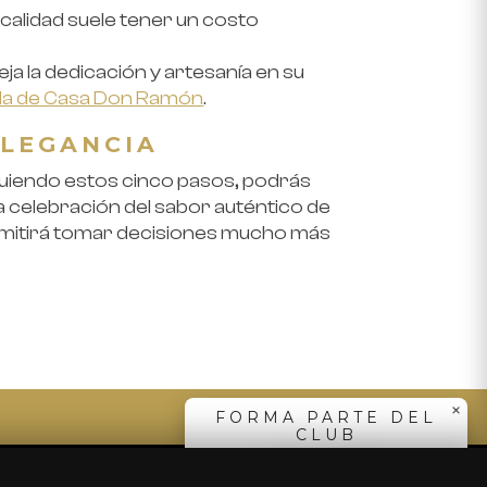
 calidad suele tener un costo
ja la dedicación y artesanía en su
ila de Casa Don Ramón
.
ELEGANCIA
iguiendo estos cinco pasos, podrás
 celebración del sabor auténtico de
permitirá tomar decisiones mucho más
Elige tu país
Estados Unidos
México
SUSCRIBIRME
×
FORMA PARTE DEL
CLUB
SUSCRÍBETE