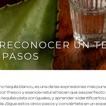
 RECONOCER UN T
 PASOS
omo tequila blanco, es una de las expresiones más pur
or fresco y esencia natural hacen que sea perfecto
 tequilas plata son iguales, y aprender a identificarlo
le. ¡Sigue estos cinco pasos y conviértete en un expe