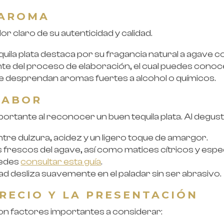
 AROMA
dor claro de su autenticidad y calidad.
uila plata destaca por su fragancia natural a agave co
 del proceso de elaboración, el cual puedes conoce
que desprendan aromas fuertes a alcohol o químicos.
SABOR
mportante al reconocer un buen tequila plata. Al degust
ntre dulzura, acidez y un ligero toque de amargor.
s frescos del agave, así como matices cítricos y espe
uedes
consultar esta guía
.
dad desliza suavemente en el paladar sin ser abrasivo.
PRECIO Y LA PRESENTACIÓN
son factores importantes a considerar: