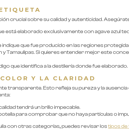
 ETIQUETA
ción crucial sobre su calidad y autenticidad. Asegúrat
que está elaborado exclusivamente con agave azul te
 indique que fue producido en las regiones protegid
 y Tamaulipas. Si quieres entender mejor este conc
go que identifica a la destilería donde fue elaborado.
 COLOR Y LA CLARIDAD
nte transparente. Esto refleja su pureza y la ausenc
enta:
 calidad tendrá un brillo impecable.
 botella para comprobar que no haya partículas o imp
uila con otras categorías, puedes revisar los
tipos de 