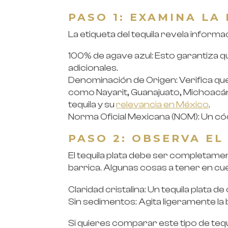
PASO 1: EXAMINA LA
La etiqueta del tequila revela informa
100% de agave azul: Esto garantiza 
adicionales.
Denominación de Origen: Verifica que
como Nayarit, Guanajuato, Michoacán
tequila y su
relevancia en México
.
Norma Oficial Mexicana (NOM): Un códi
PASO 2: OBSERVA EL
El tequila plata debe ser completame
barrica. Algunas cosas a tener en cu
Claridad cristalina: Un tequila plata de
Sin sedimentos: Agita ligeramente la
Si quieres comparar este tipo de teq