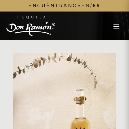
ENCUÉNTRANOS
EN
/
ES