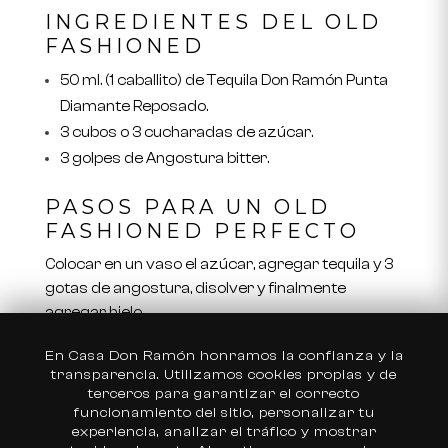
INGREDIENTES DEL OLD
FASHIONED
50 ml. (1 caballito) de Tequila Don Ramón Punta
Diamante Reposado.
3 cubos o 3 cucharadas de azúcar.
3 golpes de Angostura bitter.
PASOS PARA UN OLD
FASHIONED PERFECTO
Colocar en un vaso el azúcar, agregar tequila y 3
gotas de angostura, disolver y finalmente
agregar hielo.
En Casa Don Ramón honramos la confianza y la
Elige tu país
transparencia. Utilizamos cookies propias y de
terceros para garantizar el correcto
Estados Unidos
funcionamiento del sitio, personalizar tu
experiencia, analizar el tráfico y mostrar
México