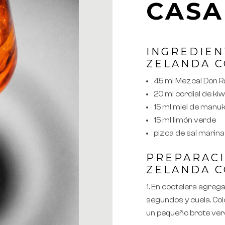
CASA
INGREDIEN
ZELANDA
C
45 ml Mezcal Don 
20 ml cordial de kiw
15 ml miel de manu
15 ml limón verde
pizca de sal marina
PREPARAC
ZELANDA
C
En coctelera agrega 
segundos y cuela. Col
un pequeño brote ver