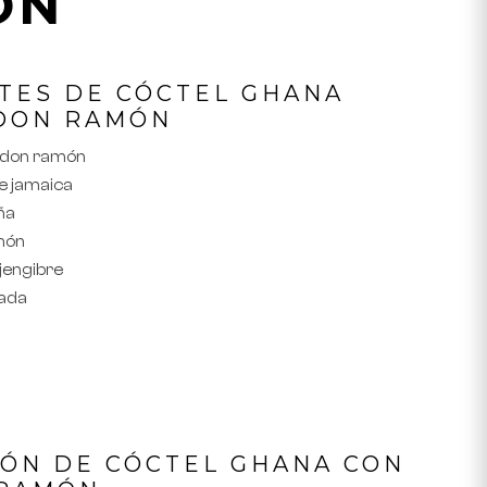
ÓN
TES DE CÓCTEL GHANA
 DON RAMÓN
 don ramón
de jamaica
iña
imón
 jengibre
mada
ÓN DE CÓCTEL GHANA CON