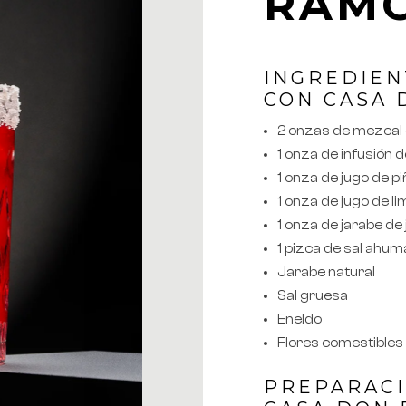
RAM
INGREDIEN
CON CASA
2 onzas de mezcal
1 onza de infusión 
1 onza de jugo de p
1 onza de jugo de l
1 onza de jarabe de
1 pizca de sal ahu
Jarabe natural
Sal gruesa
Eneldo
Flores comestibles
PREPARACI