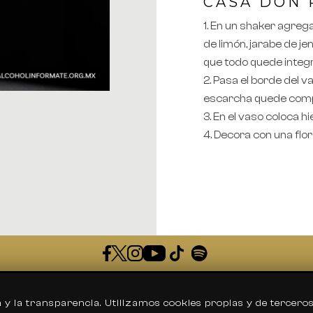
CASA DON
En un shaker agregar 
de limón, jarabe de j
que todo quede integr
Pasa el borde del va
escarcha quede compl
En el vaso coloca hie
Decora con una flor
Preguntas Frecuentes
la transparencia. Utilizamos cookies propias y de tercero