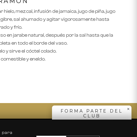
 RAMÓN
hielo, mezcal, infusión de jamaica, jugo de piña, jugo
engibre, sal ahumado y agitar vigorosamente hasta
ado y frío.
so en jarabe natural, después por la sal hasta que la
eta en todo el borde del vaso.
lo y sirve el cóctel colado.
 comestible y eneldo.
Elige tu país
Estados Unidos
México
SUSCRIBIRME
×
FORMA PARTE DEL
CLUB
SUSCRÍBETE
Distribuidores
s para