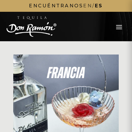
ENCUÉNTRANOS
EN
/
ES