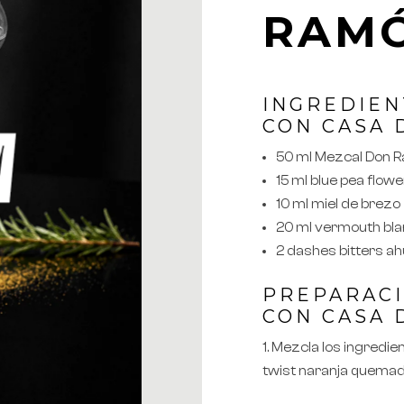
RAM
INGREDIEN
CON CASA
50 ml Mezcal Don 
15 ml blue pea flowe
10 ml miel de brezo
20 ml vermouth bl
2 dashes bitters 
PREPARAC
CON CASA
Mezcla los ingredie
twist naranja quema