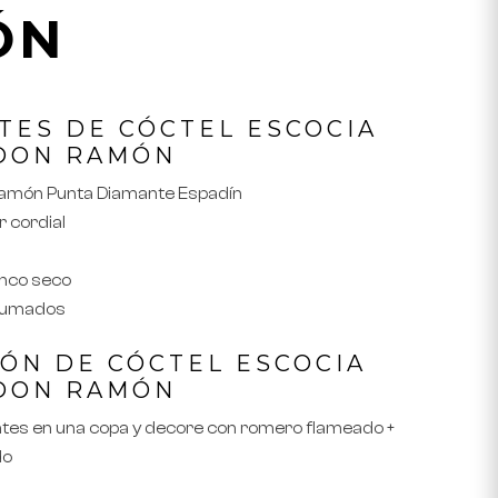
ÓN
TES DE CÓCTEL
ESCOCIA
 DON RAMÓN
Ramón Punta Diamante Espadín
r cordial
anco seco
ahumados
IÓN DE CÓCTEL
ESCOCIA
 DON RAMÓN
ntes en una copa y decore con romero flameado +
do