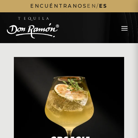
ENCUÉNTRANOS
EN
/
ES