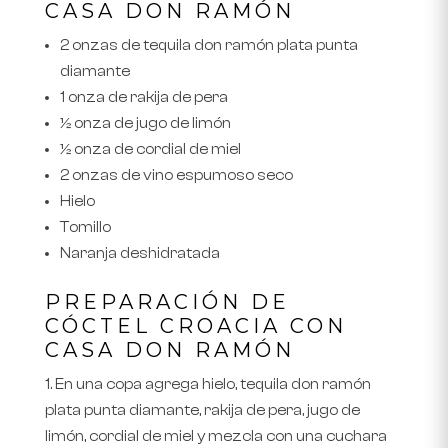
CASA DON RAMÓN
2 onzas de tequila don ramón plata punta
diamante
1 onza de rakija de pera
½ onza de jugo de limón
½ onza de cordial de miel
2 onzas de vino espumoso seco
Hielo
Tomillo
Naranja deshidratada
PREPARACIÓN DE
CÓCTEL CROACIA CON
CASA DON RAMÓN
En una copa agrega hielo, tequila don ramón
plata punta diamante, rakija de pera, jugo de
limón, cordial de miel y mezcla con una cuchara