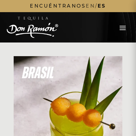
ENCUÉNTRANOS
EN
/
ES