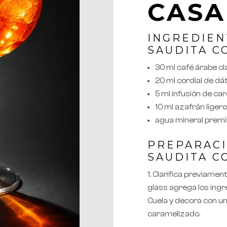
CASA
INGREDIEN
SAUDITA C
30 ml café árabe cl
20 ml cordial de dát
5 ml infusión de 
10 ml azafrán liger
agua mineral prem
PREPARACI
SAUDITA C
Clarifica previamen
glass agrega los ingr
Cuela y decora con un
caramelizado.