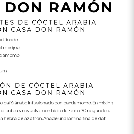
 DON RAMÓN
TES DE CÓCTEL ARABIA
ON CASA DON RAMÓN
arificado
il medjool
cardamomo
o
ium
ÓN DE CÓCTEL ARABIA
ON CASA DON RAMÓN
te café árabe infusionado con cardamomo. En mixing
edientes y revuelve con hielo durante 20 segundos.
a hebra de azafrán. Añade una lámina fina de dátil