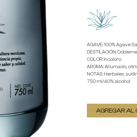
AGAVE
: 100% Agave S
DESTILACIÓN
: Dobleme
COLOR
: Incoloro
AROMA
: Ahumado, cítri
NOTAS
: Herbales, su
750 ml/40% alcohol
AGREGAR AL 