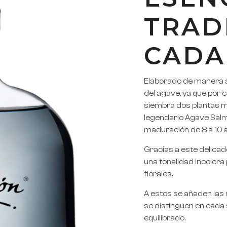
TRAD
CADA
Elaborado de manera ar
del agave, ya que po
siembra dos plantas m
legendario Agave Salmi
maduración de 8 a 10 
Gracias a este delica
una tonalidad incolor
florales.
A estos se añaden las
se distinguen en cada 
equilibrado.