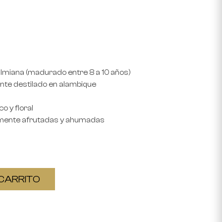
almiana (madurado entre 8 a 10 años)
nte destilado en alambique
co y floral
tilmente afrutadas y ahumadas
CARRITO
Elige tu país
Estados Unidos
México