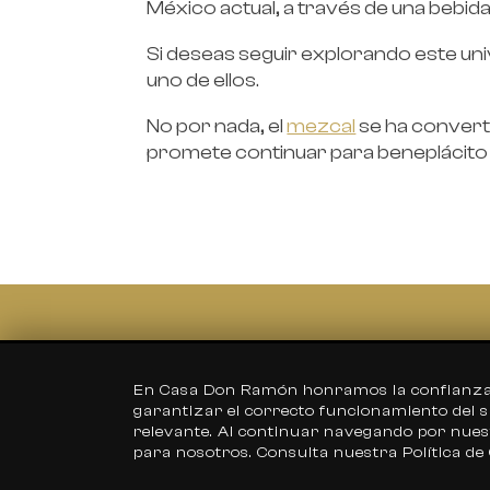
México actual, a través de una bebida 
Si deseas seguir explorando este un
uno de ellos.
No por nada, el
mezcal
se ha converti
promete continuar para beneplácito 
Aviso de Privacidad
En Casa Don Ramón honramos la confianza y 
garantizar el correcto funcionamiento del si
Nuestra Historia
relevante. Al continuar navegando por nuestr
para nosotros. Consulta nuestra Política d