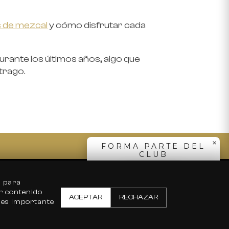
s de mezcal
y cómo disfrutar cada
rante los últimos años, algo que
trago.
Elige tu país
Estados Unidos
México
SUSCRIBIRME
×
FORMA PARTE DEL
CLUB
SUSCRÍBETE
Distribuidores
s para
ar contenido
ACEPTAR
RECHAZAR
d es importante
🛒 Carrito (
0
)