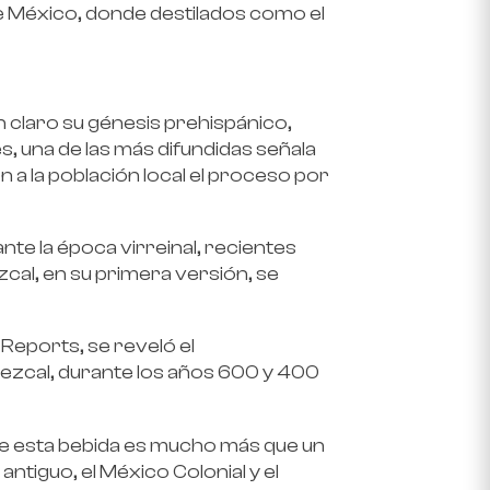
e México, donde destilados como el
n claro su génesis prehispánico,
s, una de las más difundidas señala
n a la población local el proceso por
nte la época virreinal, recientes
cal, en su primera versión, se
 Reports, se reveló el
ezcal, durante los años 600 y 400
que esta bebida es mucho más que un
antiguo, el México Colonial y el