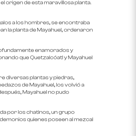
el origen de esta maravillosa planta.
galos a los hombres, se encontraba
aban la planta de Mayahuel, ordenaron
 profundamente enamorados y
ionando que Quetzalcóatl y Mayahuel
 diversas plantas y piedras,
pedazos de Mayahuel, los volvió a
o después, Mayahuel no pudo
da por los chatinos, un grupo
os demonios quienes poseen al mezcal