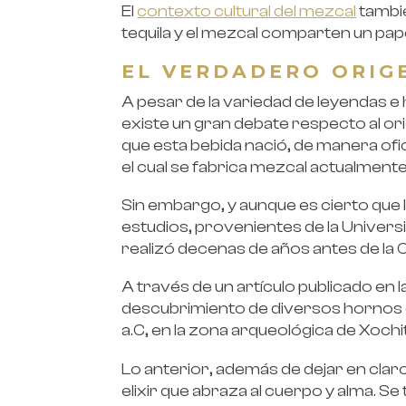
El
contexto cultural del mezcal
tambié
tequila y el mezcal comparten un papel
EL VERDADERO ORIG
A pesar de la variedad de leyendas e 
existe un gran debate respecto al ori
que esta bebida nació, de manera ofici
el cual se fabrica mezcal actualmente
Sin embargo, y aunque es cierto que l
estudios, provenientes de la Univers
realizó decenas de años antes de la 
A través de un artículo publicado en l
descubrimiento de diversos hornos 
a.C, en la zona arqueológica de Xochi
Lo anterior, además de dejar en clar
elixir que abraza al cuerpo y alma. Se