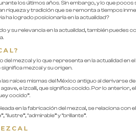
ante los últimos años. Sin embargo, y lo que pocos s
an riqueza y tradición que se remonta a tiempos inm
ia ha logrado posicionarla en la actualidad?
o y su relevancia en la actualidad, también puedes
a.
CAL?
el mezcal y lo que representa en la actualidad en el m
significa mezcal y su origen.
 las raíces mismas del México antiguo al derivarse de 
ave, e Izcalli, que significa cocido. Por lo anterior, 
uey cocido”.
leada en la fabricación del mezcal, se relaciona con e
“ilustre”, “admirable” y “brillante”.
MEZCAL