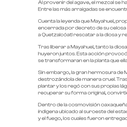
Al provenir del agave, el mezcal se h
Entre las más arraigadas se encuentra
Cuenta la leyenda que Mayahuel, pro
encerrada por decreto de su celosa a
a Quetzalcóatl rescatar a la diosa y r
Tras liberar a Mayahuel, tanto la d
huyeron juntos. Esta acción provocó
se transformaran en la planta que ell
Sin embargo, la gran hermosura de M
destrozándola de manera cruel. Tras 
plantar y los regó con sus propias l
recuperar su forma original, convirti
Dentro de la cosmovisión oaxaqueña, 
índigena ubicado al suroeste del est
y el fuego, los cuales fueron entreg