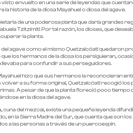
a visto envuelto en una serie de leyendas que cuentan 
 la historia de la diosa Mayahuel o diosa del agave.
pietaria de una poderosa planta que daría grandes re
buela Tzitzímitl. Por tal razón, los dioses, que dese
ecuperar la planta.
iosa del agave como el mismo Quetzalcóatl quedaron
 que los hermanos de la diosa los persiguieran, ocas
a llevaba para confundir a sus perseguidores.
ayahuel hizo que sus hermanos la reconocieran entre
volver a su forma original, Quetzalcóatl recogió los 
ágrimas. A pesar de que la planta floreció poco tiemp
éndose en la diosa del agave.
cuna del mezcal, existe una pequeña leyenda difundi
ado, en la Sierra Madre del Sur, que cuenta que son l
ados a las personas a través de un puercoespín.