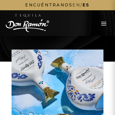
ENCUÉNTRANOS
EN
/
ES