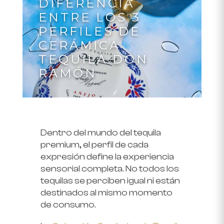
DIFERENCIA
ENTRE LOS 3
PERFILES DE
CERÁMICA
TEQUILA DON
RAMÓN
Dentro del mundo del
tequila
premium
, el perfil de cada
expresión define la experiencia
sensorial completa. No todos los
tequilas se perciben igual ni están
destinados al mismo momento
de consumo.