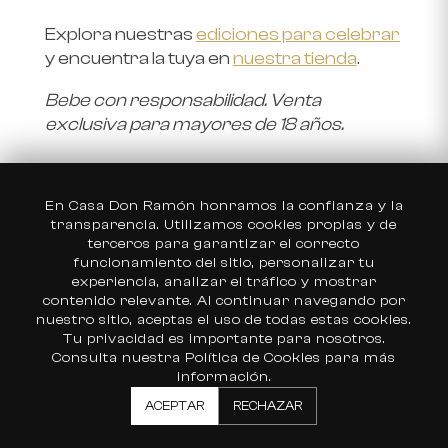
Explora nuestras
ediciones para celebrar
y encuentra la tuya en
nuestra tienda
.
Bebe con responsabilidad. Venta
exclusiva para mayores de 18 años.
En Casa Don Ramón honramos la confianza y la
Elige tu país
transparencia. Utilizamos cookies propias y de
terceros para garantizar el correcto
Estados Unidos
funcionamiento del sitio, personalizar tu
experiencia, analizar el tráfico y mostrar
México
contenido relevante. Al continuar navegando por
Aviso de Privacidad
Preguntas Frecuentes
nuestro sitio, aceptas el uso de todas estas cookies.
SUSCRIBIRME
Tu privacidad es importante para nosotros.
×
Distribuidores
Nuestra Historia
Consulta nuestra Política de Cookies para más
FORMA PARTE DEL
información.
CLUB
Contacto
ACEPTAR
RECHAZAR
SUSCRÍBETE
🛒 Carrito (
0
)