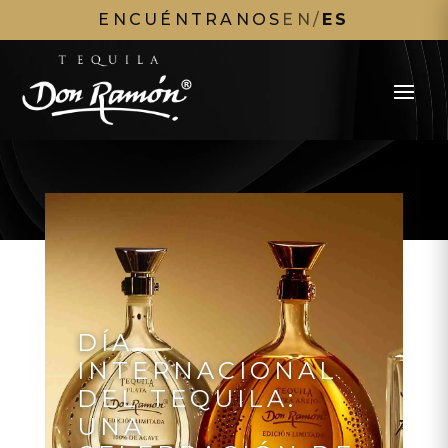
ENCUÉNTRANOS
EN
/
ES
DÍA
INTERNACIONAL
DEL TEQUILA:
UNA