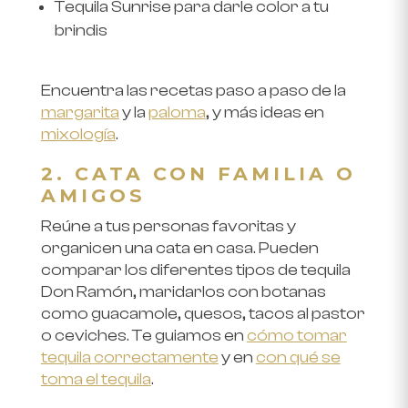
Tequila Sunrise para darle color a tu
brindis
Encuentra las recetas paso a paso de la
margarita
y la
paloma
, y más ideas en
mixología
.
2. CATA CON FAMILIA O
AMIGOS
Reúne a tus personas favoritas y
organicen una cata en casa. Pueden
comparar los diferentes tipos de tequila
Don Ramón, maridarlos con botanas
como guacamole, quesos, tacos al pastor
o ceviches. Te guiamos en
cómo tomar
tequila correctamente
y en
con qué se
toma el tequila
.