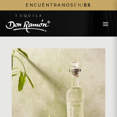
ENCUÉNTRANOS
EN
/
ES