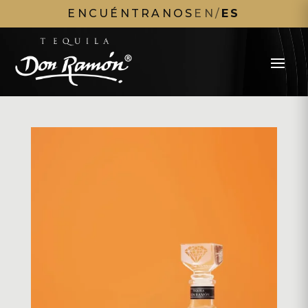
ENCUÉNTRANOS
EN
/
ES